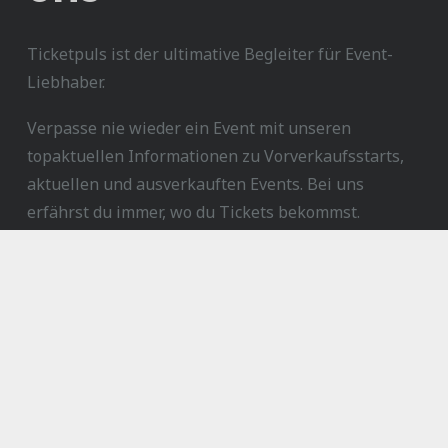
Ticketpuls ist der ultimative Begleiter für Event-
Liebhaber.
Verpasse nie wieder ein Event mit unseren
topaktuellen Informationen zu Vorverkaufsstarts,
aktuellen und ausverkauften Events. Bei uns
erfährst du immer, wo du Tickets bekommst.
Ratgeber
Harry Potter Ausstellung München
Tickets für Deutsches Museum 2024: Alle